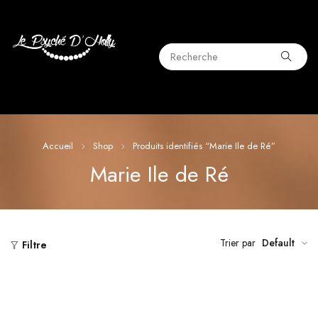
Accueil
Shop
Produits identifiés “Marie Ile de Ré”
Marie Ile de Ré
Trier par
Default
Filtre