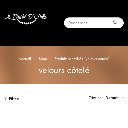
Accueil
Shop
Produits identifiés “velours côtelé”
velours côtelé
Trier par
Default
Filtre