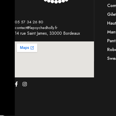
Comb
Gile
05 57 34 26 80
Hau
contact@lepsychedholly.fr
Mant
14 rue Saint James,
33000 Bordeaux
Pant
Robe
Swea