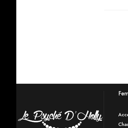
Fe
Acce
Chau