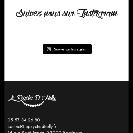
Suivez nous sur Instagram
Suivre sur Instagram
05 57 34 26 80
contact@lepsychedholly.fr
14 rue Saint James,
33000 Bordeaux