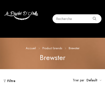
Accueil
Product brands
Brewster
Brewster
Trier par
Default
Filtre