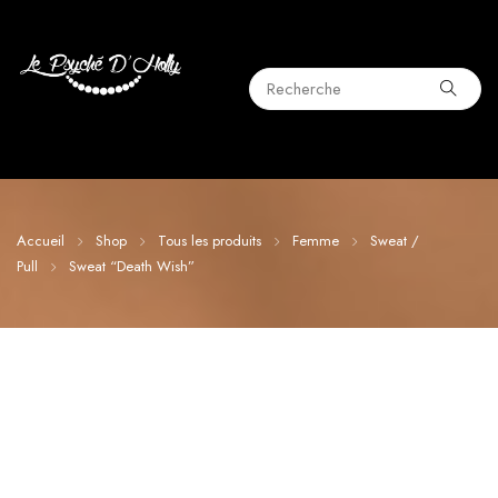
Accueil
Shop
Tous les produits
Femme
Sweat /
Pull
Sweat “Death Wish”