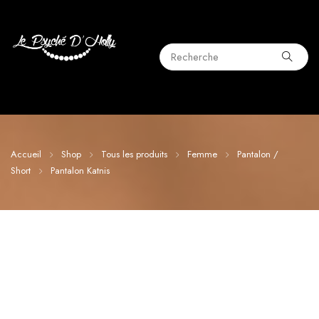
Accueil
Shop
Tous les produits
Femme
Pantalon /
Short
Pantalon Katnis